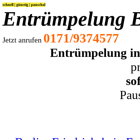
schnell | günstig | pauschal
Entrümpelung B
0171/9374577
Jetzt anrufen
Entrümpelung in 
p
so
Pau